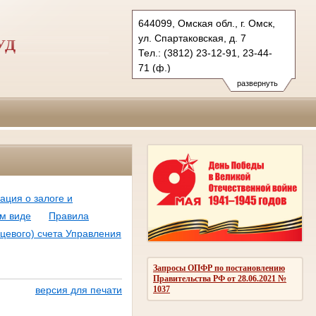
644099, Омская обл., г. Омск,
ул. Спартаковская, д. 7
УД
Тел.: (3812) 23-12-91, 23-44-
71 (ф.)
ogvs.oms@sudrf.ru
развернуть
схема проезда
показать на карте
ция о залоге и
ом виде
Правила
ицевого) счета Управления
Запросы ОПФР по постановлению
Правительства РФ от 28.06.2021 №
1037
версия для печати