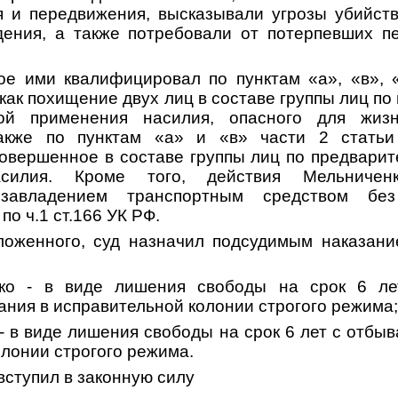
 и передвижения, высказывали угрозы убийст
дения, а также потребовали от потерпевших п
ое ими квалифицировал по пунктам «а», «в», 
 как похищение двух лиц в составе группы лиц п
зой применения насилия, опасного для жиз
акже по пунктам «а» и «в» части 2 стать
овершенное в составе группы лиц по предварит
силия. Кроме того, действия Мельничен
завладением транспортным средством бе
о ч.1 ст.166 УК РФ.
ложенного, суд назначил подсудимым наказани
нко - в виде лишения свободы на срок 6 л
ния в исправительной колонии строгого режима
 - в виде лишения свободы на срок 6 лет с отбы
лонии строгого режима.
вступил в законную силу