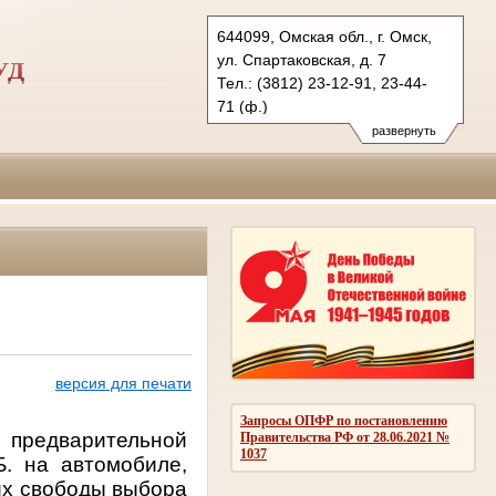
644099, Омская обл., г. Омск,
ул. Спартаковская, д. 7
УД
Тел.: (3812) 23-12-91, 23-44-
71 (ф.)
ogvs.oms@sudrf.ru
развернуть
схема проезда
показать на карте
версия для печати
Запросы ОПФР по постановлению
 предварительной
Правительства РФ от 28.06.2021 №
1037
. на автомобиле,
их свободы выбора