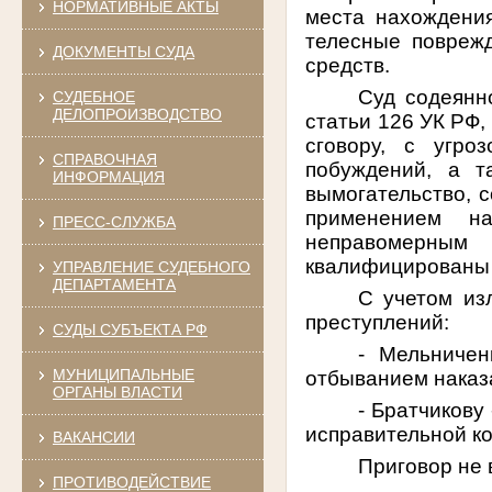
НОРМАТИВНЫЕ АКТЫ
места нахождения
телесные повреж
ДОКУМЕНТЫ СУДА
средств.
Суд содеянн
СУДЕБНОЕ
ДЕЛОПРОИЗВОДСТВО
статьи 126 УК РФ,
сговору, с угро
СПРАВОЧНАЯ
побуждений, а т
ИНФОРМАЦИЯ
вымогательство, с
применением на
ПРЕСС-СЛУЖБА
неправомерным 
квалифицированы п
УПРАВЛЕНИЕ СУДЕБНОГО
ДЕПАРТАМЕНТА
С учетом из
преступлений:
СУДЫ СУБЪЕКТА РФ
- Мельниче
МУНИЦИПАЛЬНЫЕ
отбыванием наказа
ОРГАНЫ ВЛАСТИ
- Братчикову
исправительной ко
ВАКАНСИИ
Приговор не 
ПРОТИВОДЕЙСТВИЕ