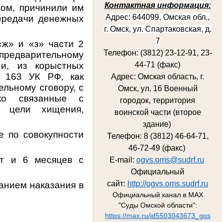
Контактная
информация:
вом, причинили им
Адрес: 644099, Омская обл.,
ередачи денежных
г. Омск, ул. Спартаковская, д.
7
«ж» и «з» части 2
Телефон: (3812) 23-12-91, 23-
о предварительному
ни, из корыстных
44-71 (факс)
и 163 УК РФ, как
Адрес: Омская область, г.
ельному сговору, с
Омск, ул. 16 Военный
ко связанные с
городок, территория
з цели хищения,
воинской части (второе
здание)
е по совокупности
Телефон: 8 (3812) 46-64-71,
46-72-49 (факс)
ет и 6 месяцев с
E-mail:
ogvs.oms@sudrf.ru
;
Официальный
сайт:
http://ogvs.oms.sudrf.ru
ванием наказания в
Официальный канал в MAX
"Суды Омской области":
https://max.ru/id5503043673_gos