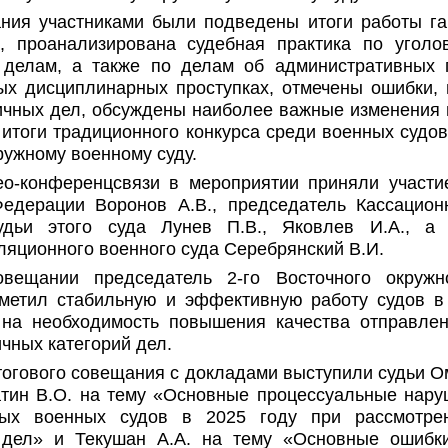
ния участниками были подведены итоги работы г
, проанализирована судебная практика по уголо
 делам, а также по делам об административных 
ых дисциплинарных проступках, отмечены ошибки,
ичных дел, обсуждены наиболее важные изменения в
 итоги традиционного конкурса среди военных судо
ружному военному суду.
о-конференцсвязи в мероприятии приняли участи
едерации Воронов А.В., председатель Кассацион
удьи этого суда Лунев П.В., Яковлев И.А., а 
яционного военного суда Серебрянский В.И.
вещании председатель 2-го Восточного окружн
метил стабильную и эффективную работу судов в 
на необходимость повышения качества отправле
чных категорий дел.
тогового совещания с докладами выступили судьи О
атин В.О. на тему «Основные процессуальные нар
ных военных судов в 2025 году при рассмотре
 дел» и Текушан А.А. на тему «Основные ошибк