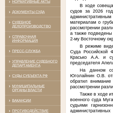
НОРМАТИВНЫЕ АКТЫ
В ходе совеща
судов за 2026 год
ДОКУМЕНТЫ СУДА
административным
материалам о груб
СУДЕБНОЕ
ДЕЛОПРОИЗВОДСТВО
рассмотрении разл
а также подведены
СПРАВОЧНАЯ
2-му Восточному ок
ИНФОРМАЦИЯ
В режиме виде
ПРЕСС-СЛУЖБА
Суда Российской Ф
Красько А.А. и с
УПРАВЛЕНИЕ СУДЕБНОГО
председателя Апелл
ДЕПАРТАМЕНТА
На данном со
Юголайнин О.В. от
СУДЫ СУБЪЕКТА РФ
обратил внимание 
МУНИЦИПАЛЬНЫЕ
рассмотрении разли
ОРГАНЫ ВЛАСТИ
Также в ходе и
военного суда Муг
ВАКАНСИИ
судьями гарнизон
административных
ПРОТИВОДЕЙСТВИЕ