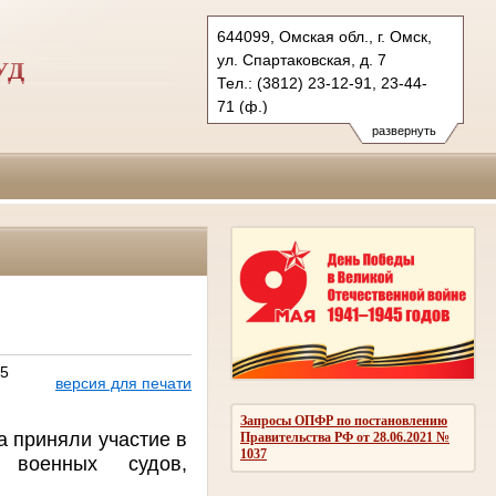
644099, Омская обл., г. Омск,
ул. Спартаковская, д. 7
УД
Тел.: (3812) 23-12-91, 23-44-
71 (ф.)
ogvs.oms@sudrf.ru
развернуть
схема проезда
показать на карте
25
версия для печати
Запросы ОПФР по постановлению
а приняли участие в
Правительства РФ от 28.06.2021 №
1037
 военных судов,