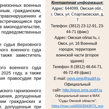
Контактная
информация:
арнизонных военных
Адрес: 644099, Омская обл.,
вным, гражданским,
г. Омск, ул. Спартаковская, д.
правонарушениях и
7
 встречающиеся при
Телефон: (3812) 23-12-91, 23-
 законодательстве,
в подведомственных
44-71 (факс)
Адрес: Омская область, г.
Омск, ул. 16 Военный
е судья Верховного
городок, территория
ного военного суда
также заместитель
воинской части (второе
здание)
Телефон: 8 (3812) 46-64-71,
ого военного суда
2025 году, а также
46-72-49 (факс)
ния правосудия при
E-mail:
ogvs.oms@sudrf.ru
Официальный
сайт:
http://ogvs.oms.sudrf.ru
мского гарнизонного
ушения, допущенные
Официальный канал в MAX
"Суды Омской области":
нии гражданских и
https://max.ru/id5503043673_gos
и, допущенные при